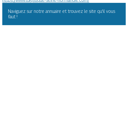
https://www.logistique-seine-normandie.com/
Naviguez sur notre annuaire et trouvez le site qu'il vous
faut !